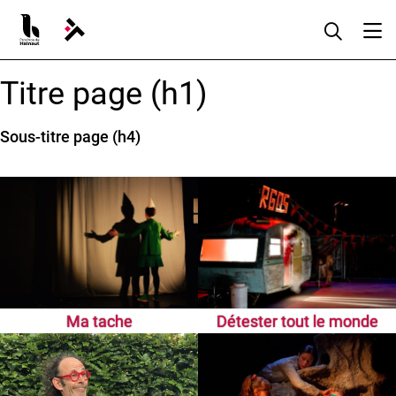
Aller
au
contenu
Titre page (h1)
Sous-titre page (h4)
Ma tache
Détester tout le monde