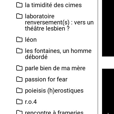
la timidité des cimes
laboratoire
renversement(s) : vers un
théâtre lesbien ?
léon
les fontaines, un homme
débordé
parle bien de ma mère
passion for fear
poieisis (h)erostiques
r.o.4
rencontre à frameries