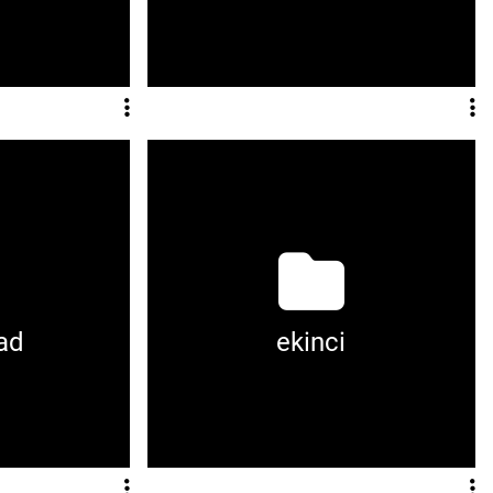
oad
ekinci