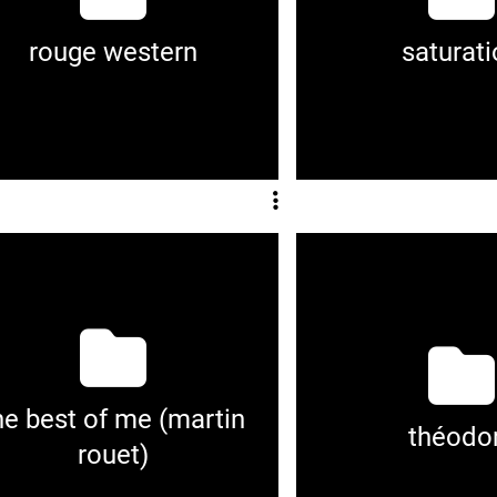
rouge western
saturat
he best of me (martin
théodo
rouet)