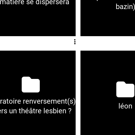
 matière se dispersera
bazin
ratoire renversement(s)
léon
ers un théâtre lesbien ?