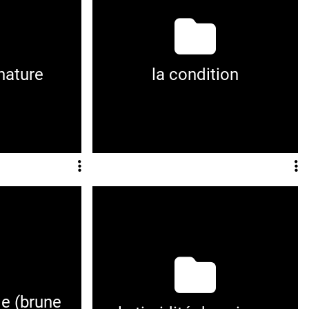
 nature
la condition
le (brune