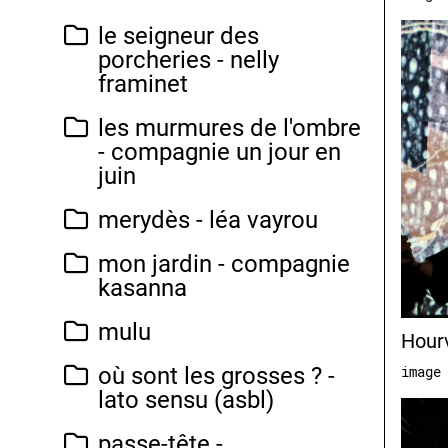
le seigneur des
porcheries - nelly
framinet
les murmures de l'ombre
- compagnie un jour en
juin
merydès - léa vayrou
mon jardin - compagnie
kasanna
mulu
Hourv
où sont les grosses ? -
image
lato sensu (asbl)
passe-tête -