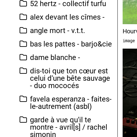
52 hertz - collectif turfu
alex devant les cîmes -
angle mort - v.t.t.
Hourv
image
bas les pattes - barjo&cie
dame blanche -
dis-toi que ton cœur est
celui d'une bête sauvage
- duo mococés
favela esperanza - faites-
le-autrement (asbl)
garde à vue qu'il te
montre - avril[s] / rachel
simonin