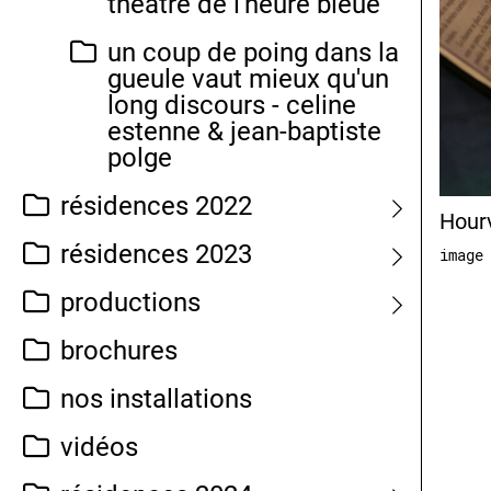
théâtre de l'heure bleue
un coup de poing dans la
gueule vaut mieux qu'un
long discours - celine
estenne & jean-baptiste
polge
résidences 2022
Hourv
résidences 2023
image
productions
brochures
nos installations
vidéos