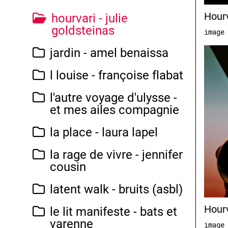
Hourv
hourvari - julie
goldsteinas
image
jardin - amel benaissa
l louise - françoise flabat
l'autre voyage d'ulysse -
et mes ailes compagnie
la place - laura lapel
la rage de vivre - jennifer
cousin
latent walk - bruits (asbl)
Hourv
le lit manifeste - bats et
varenne
image