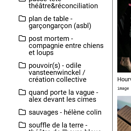
théâtre&réconciliation
plan de table -
garçongarçon (asbl)
post mortem -
compagnie entre chiens
et loups
pouvoir(s) - odile
vansteenwinckel /
création collective
Hourv
image
quand porte la vague -
alex devant les cimes
sauvages - hélène colin
souffle de la terre -