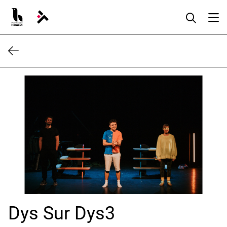
Aller
au
contenu
Dys Sur Dys3