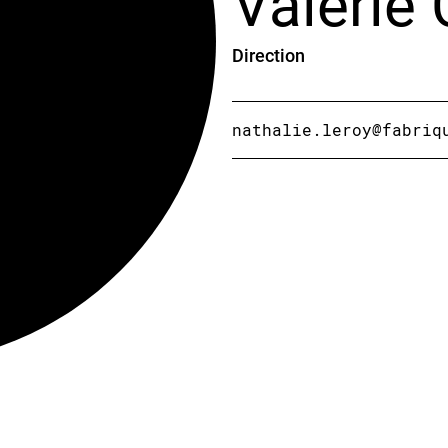
Valérie
Direction
nathalie.leroy@fabriq