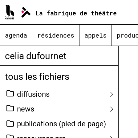
Aller
au
La fabrique de théâtre
contenu
agenda
résidences
appels
produ
celia dufournet
tous les fichiers
diffusions
news
publications (pied de page)