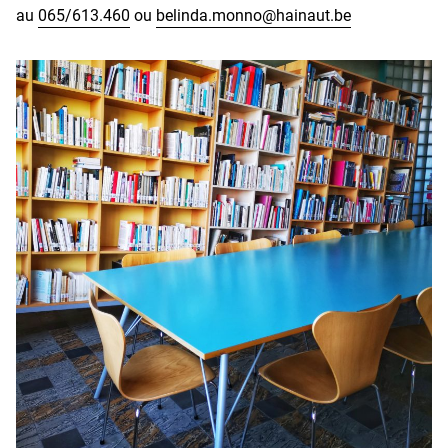
au
065/613.460
ou
belinda.monno@hainaut.be