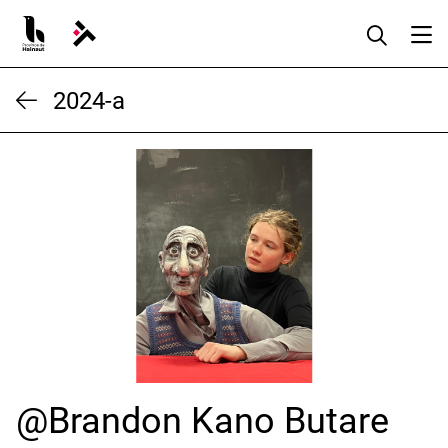
Aller
au
contenu
2024-a
@Brandon Kano Butare