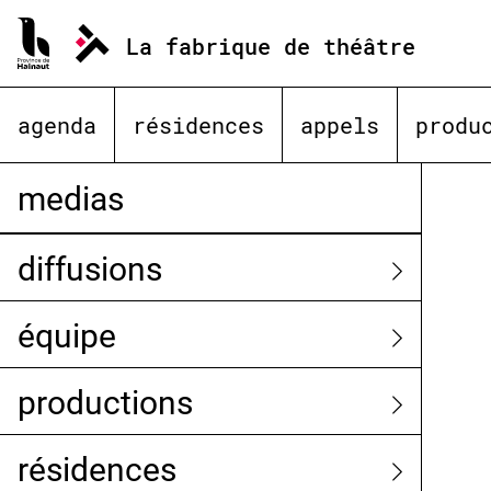
Aller
au
La fabrique de théâtre
contenu
agenda
résidences
appels
produ
medias
diffusions
équipe
productions
résidences