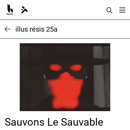
Aller
au
contenu
illus résis 25a
Sauvons Le Sauvable