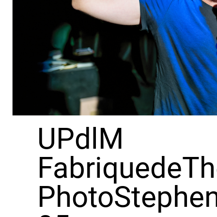
UPdlM
FabriquedeTh
PhotoStephe