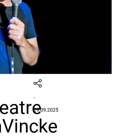
-
eatre
29.09.2025
nVincke