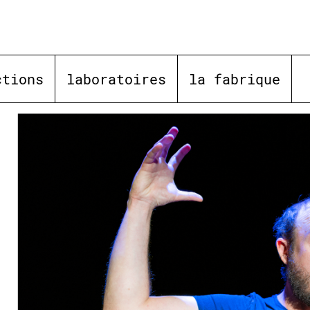
ctions
laboratoires
la fabrique