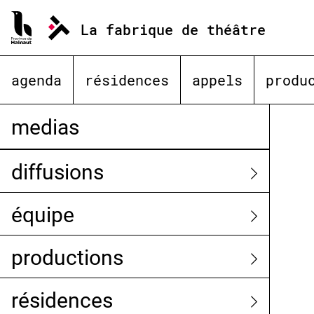
Aller
au
La fabrique de théâtre
contenu
agenda
résidences
appels
produ
medias
diffusions
équipe
productions
résidences