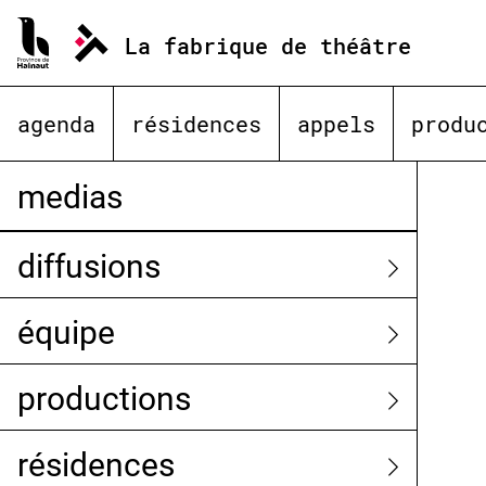
Aller
au
La fabrique de théâtre
contenu
agenda
résidences
appels
produ
medias
diffusions
équipe
productions
résidences