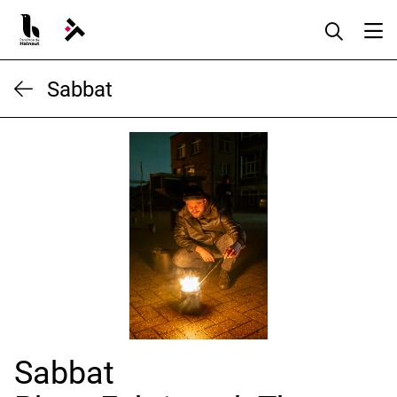
Aller
au
contenu
Sabbat
Sabbat