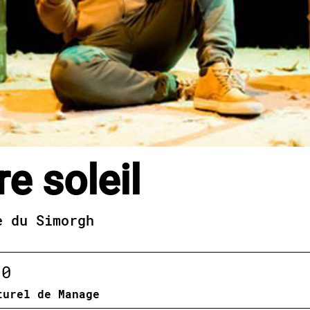
e soleil
e du Simorgh
10
turel de Manage