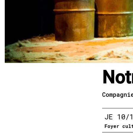
Notr
Compagni
JE
10/
Foyer cul