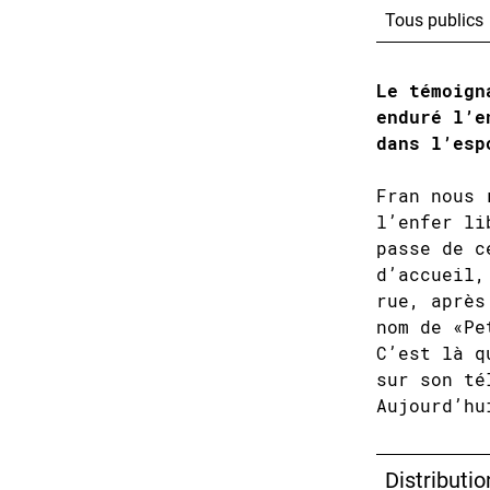
Tous publics
Le témoign
enduré l’e
dans l’esp
Fran nous 
l’enfer li
passe de c
d’accueil,
rue, après
nom de «Pe
C’est là q
sur son té
Aujourd’hu
Distributio