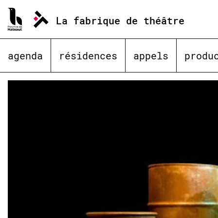
Aller
au
La fabrique de théâtre
contenu
agenda
résidences
appels
produ