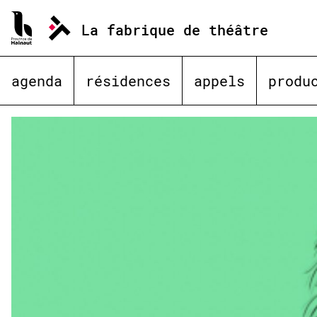
Aller
au
La fabrique de théâtre
contenu
agenda
résidences
appels
produ