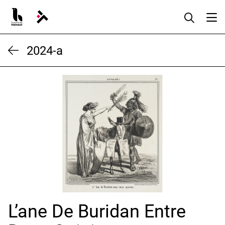
Aller
au
contenu
2024-a
L’ane De Buridan Entre