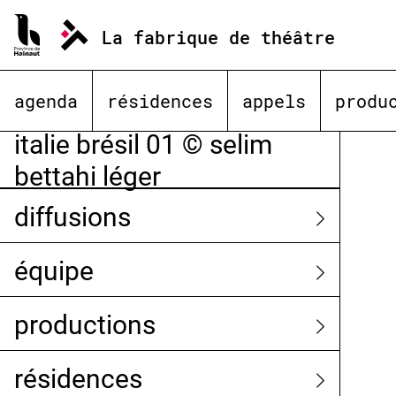
Aller
au
La fabrique de théâtre
contenu
agenda
résidences
appels
produ
italie brésil 01 © selim
bettahi léger
diffusions
équipe
productions
résidences