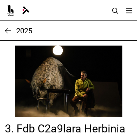
Aller
au
contenu
2025
3. Fdb C2a9lara Herbinia