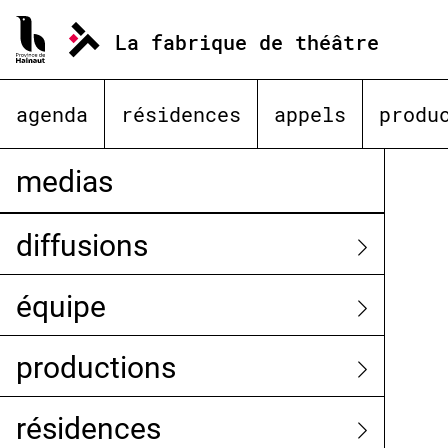
Aller
au
La fabrique de théâtre
contenu
agenda
résidences
appels
produ
medias
diffusions
équipe
productions
résidences