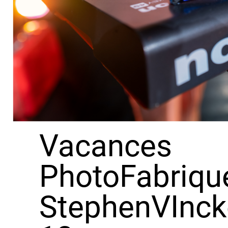
Vacances
PhotoFabriqu
StephenVInck