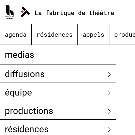
Aller
au
La fabrique de théâtre
contenu
agenda
résidences
appels
produ
medias
diffusions
équipe
productions
résidences