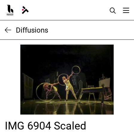
Aller
au
contenu
Diffusions
IMG 6904 Scaled