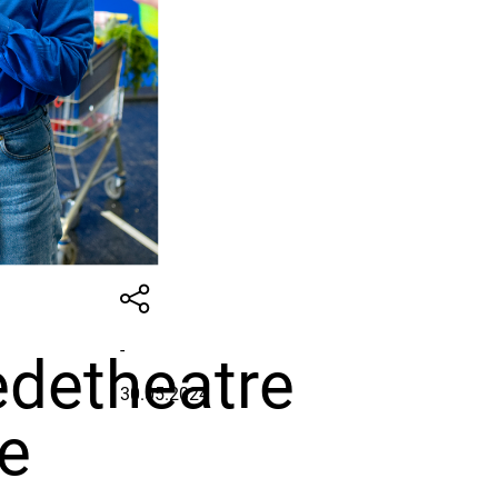
-
edetheatre
30.05.2024
e