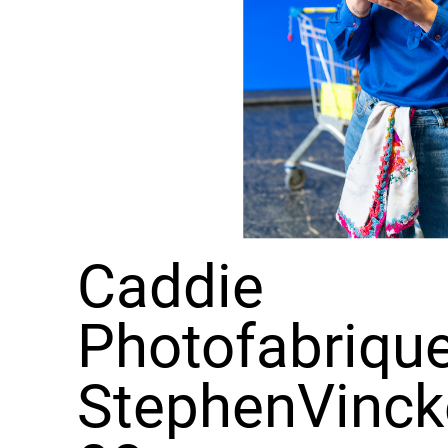
Caddie
Photofabriqu
StephenVinck