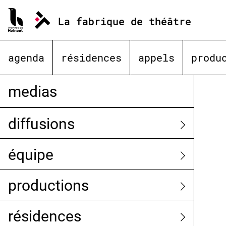
Aller
au
La fabrique de théâtre
contenu
agenda
résidences
appels
produ
medias
diffusions
équipe
productions
résidences