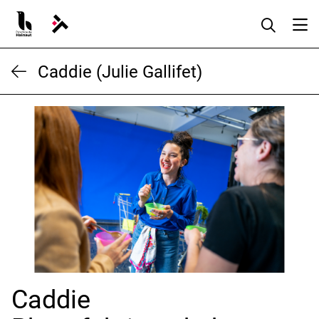
Aller
au
contenu
Caddie (Julie Gallifet)
Caddie