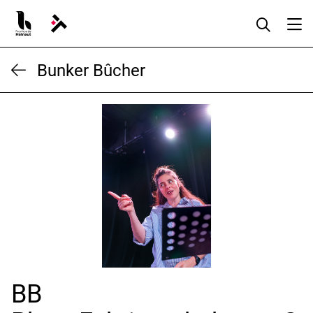
Aller
au
contenu
Bunker Bûcher
BB