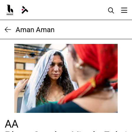
Aller
au
contenu
Aman Aman
AA