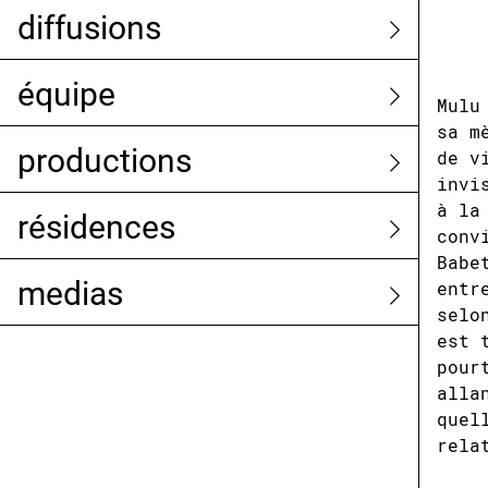
diffusions
équipe
Mulu
sa m
productions
de v
invi
à la
résidences
conv
Babe
medias
entr
selo
est 
pour
alla
quel
rela