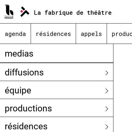
Aller
au
La fabrique de théâtre
contenu
agenda
résidences
appels
produ
medias
diffusions
équipe
productions
résidences