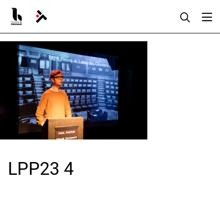
Aller
au
contenu
LPP23 4