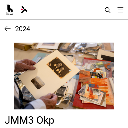
Aller
au
contenu
2024
JMM3 Okp