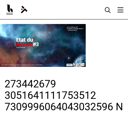
Aller
au
contenu
273442679
3051641111753512
7309996064043032596 N