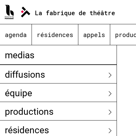
Aller
au
La fabrique de théâtre
contenu
agenda
résidences
appels
produ
medias
diffusions
équipe
productions
résidences