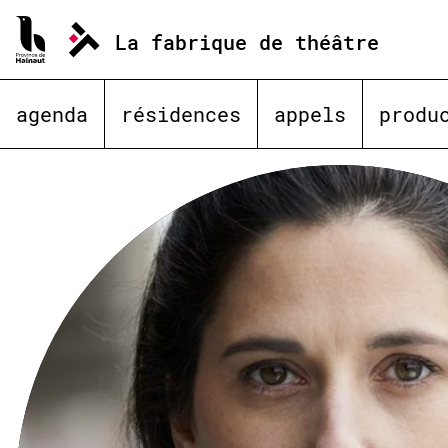
Aller
au
La fabrique de théâtre
contenu
agenda
résidences
appels
produ