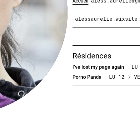
Accueil
aless.aurelie@g
alessaurelie.wixsite
Résidences
I've lost my page again
LU
Porno Panda
LU 12
VE