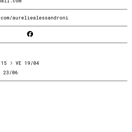
mail.com
.com/aureliealessandroni
 15
VE 19/04
 23/06