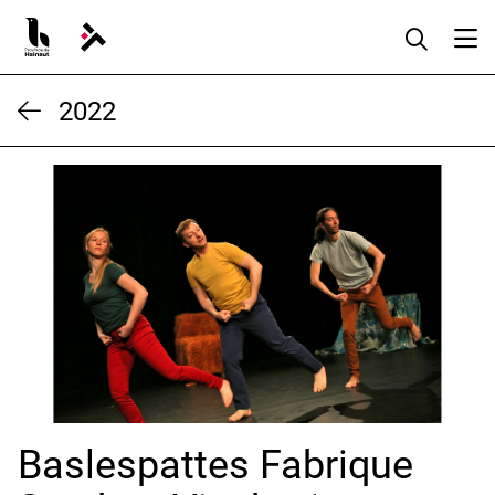
Aller
au
contenu
2022
Baslespattes Fabrique