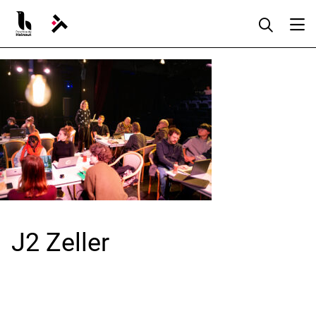
Aller
au
contenu
J2 Zeller