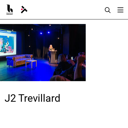
Aller
au
contenu
J2 Trevillard