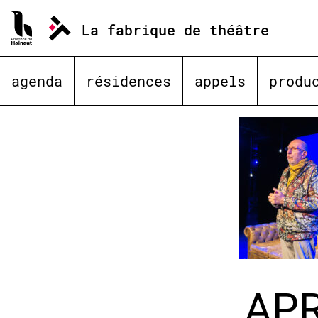
Aller
au
La fabrique de théâtre
contenu
agenda
résidences
appels
produ
APR