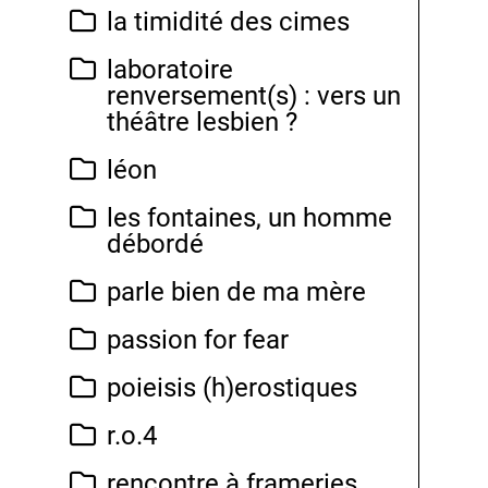
la timidité des cimes
laboratoire
renversement(s) : vers un
théâtre lesbien ?
léon
les fontaines, un homme
débordé
parle bien de ma mère
passion for fear
poieisis (h)erostiques
r.o.4
rencontre à frameries