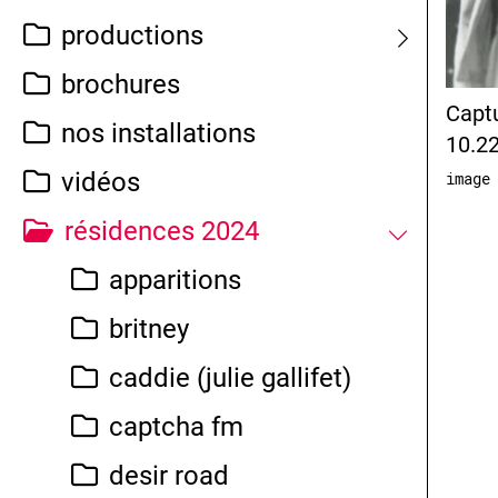
productions
brochures
Captu
nos installations
10.2
vidéos
image
résidences 2024
apparitions
britney
caddie (julie gallifet)
captcha fm
desir road