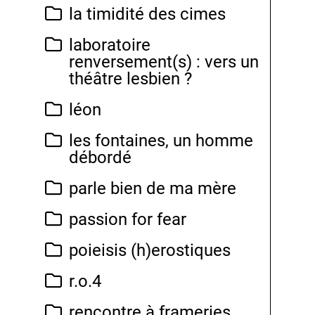
la timidité des cimes
laboratoire
renversement(s) : vers un
théâtre lesbien ?
léon
les fontaines, un homme
débordé
parle bien de ma mère
passion for fear
poieisis (h)erostiques
r.o.4
rencontre à frameries