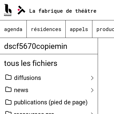
Aller
au
La fabrique de théâtre
contenu
agenda
résidences
appels
produ
dscf5670copiemin
tous les fichiers
diffusions
news
publications (pied de page)