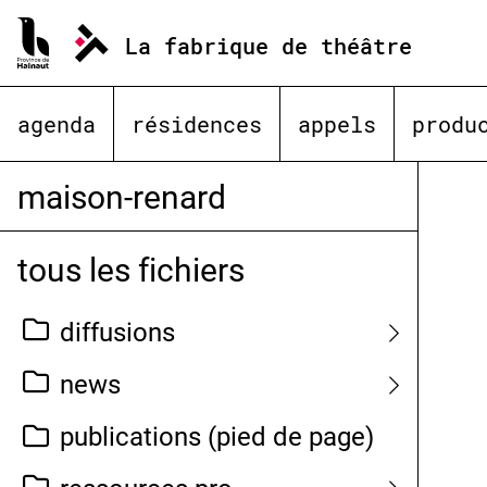
Aller
au
La fabrique de théâtre
contenu
agenda
résidences
appels
produ
maison-renard
tous les fichiers
diffusions
news
publications (pied de page)