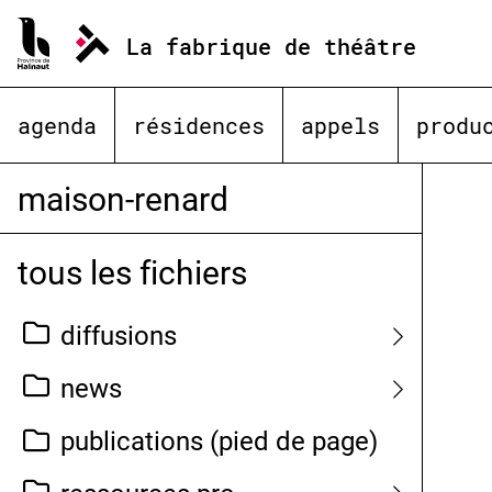
Aller
au
La fabrique de théâtre
contenu
agenda
résidences
appels
produ
maison-renard
tous les fichiers
diffusions
news
publications (pied de page)